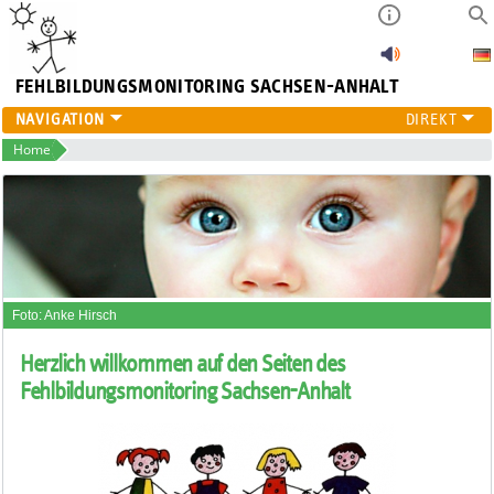
FEHLBILDUNGSMONITORING
SACHSEN-ANHALT
FEHLBILDUNGSMONITORING
Home
HÖRSCREENING
PROJEKTE
ÜBER UNS
PUBLIKATIONEN
Foto: Anke Hirsch
Herzlich willkommen auf den Seiten des
Fehlbildungsmonitoring Sachsen-Anhalt