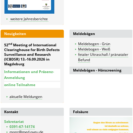
weitere Jahresberichte
Neuigkeiten
Meldebögen
Meldebogen - Grün
nd
52
Meeting of International
Meldebogen - Weiß
Clearinghouse for Birth Defects
Surveillance and Research
fetaler Ultraschall / pränataler
(ICBDSR) 13.-16.09.2026 in
Befund
Magdeburg
Meldebögen - Hörscreening
Informationen und Präsenz-
Anmeldung
Meldebogen für in der
online Teilnahme
Geburtsklinik untersuchte
Kinder
aktuelle Meldungen
Meldebogen
Kontrolldiagnostik bei
auffälligen Kindern
Kontakt
Folsäure
Meldebogen für nicht in der
Geburtsklinik untersuchte
Sekretariat
Kinder
0391-67-14174
monz@med.ovgu.de