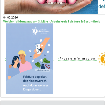
04.02.2026
Weltfehlbildungstag am 3. März - Arbeitskreis Folsäure & Gesundheit
P r e s s e i n f o r m a t i o n