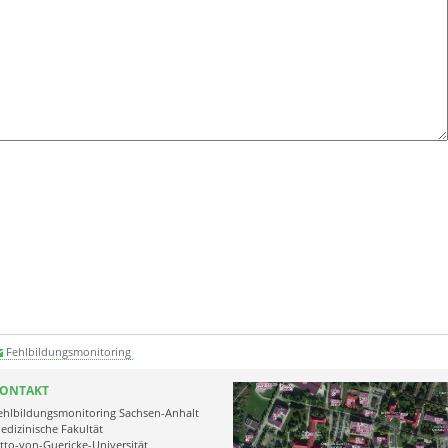
Fehlbildungsmonitoring
ONTAKT
ehlbildungsmonitoring Sachsen-Anhalt
edizinische Fakultät
tto-von-Guericke-Universität