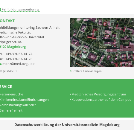
Fehlbildungsmonitoring
ONTAKT
ehlbildungsmonitoring Sachsen-Anhalt
edizinische Fakultät
tto-von-Guericke-Universität
eipziger Str. 44
9120 Magdeburg
el.:
+49-391-67-14174
ax:
+49-391-67-14176
monz@med.ovgu.de
Impressum
Größere Karte anzeigen
ERVICE
Personensuche
Medizinisches Versorgungszentrum
Kliniken/Institute/Einrichtungen
Kooperationspartner auf dem Campus
Veranstaltungskalender
Barrierefreiheit
Datenschutzerklärung der Universitätsmedizin Magdeburg