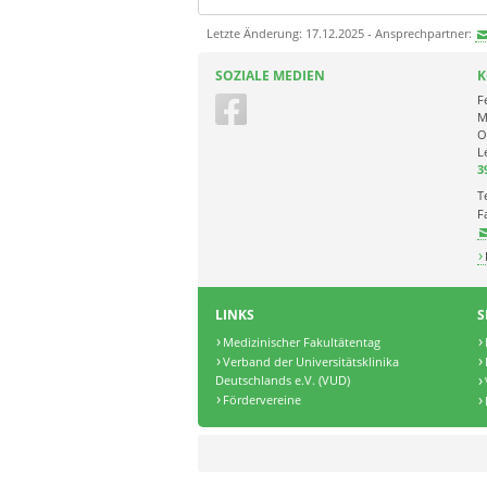
Letzte Änderung: 17.12.2025 - Ansprechpartner:
SOZIALE MEDIEN
K
F
M
O
L
3
T
F
LINKS
S
Medizinischer Fakultätentag
Verband der Universitätsklinika
Deutschlands e.V. (VUD)
Fördervereine