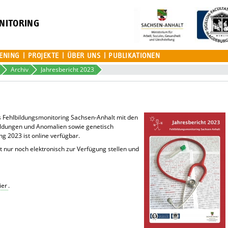
NITORING
ENING
PROJEKTE
ÜBER UNS
PUBLIKATIONEN
Archiv
Jahresbericht 2023
es Fehlbildungsmonitoring Sachsen-Anhalt mit den
bildungen und Anomalien sowie genetisch
 2023 ist online verfügbar.
ht nur noch elektronisch zur Verfügung stellen und
ier
.