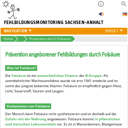
FEHLBILDUNGSMONITORING
SACHSEN-ANHALT
FEHLBILDUNGSMONITORING
Home
Folsäure
Prävention durch Folsäure
HÖRSCREENING
PROJEKTE
Prävention angeborener Fehlbildungen durch Folsäure
ÜBER UNS
PUBLIKATIONEN
Was ist Folsäure?
Die
Folsäure
ist ein
wasserlösliches Vitamin
der
B-Gruppe
. Als
unentbehrlicher Wachstumsfaktor wurde sie erst 1941 entdeckt und ist
somit das jüngste bekannte Vitamin. Folsäure ist empfindlich gegen Hitze,
Licht, Sauerstoff, Säuren und Laugen.
Vorkommen von Folsäure
Der Mensch kann Folsäure nicht synthetisieren und ist deshalb auf die
Zufuhr mit der Nahrung
angewiesen. Folsäure kommt
in pflanzlichen
und tierischen Lebensmitteln
vor. Es ist in Weizenkeimen, Blattgemüse