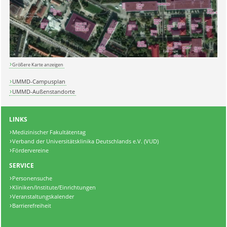
Größere Karte anzeigen
UMMD-Campusplan
UMMD-Außenstandorte
LINKS
Medizinischer Fakultätentag
Verband der Universitätsklinika Deutschlands e.V. (VUD)
Fördervereine
SERVICE
Personensuche
Kliniken/Institute/Einrichtungen
Veranstaltungskalender
Barrierefreiheit