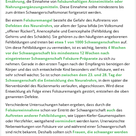
Ernährung
, die Einnahme von
folsäurehaltigen Arzneimitteln oder
Nahrungsergänzungsmitteln
. Diese Einnahme sollte mindestens bis
zum dritten Schwangerschaftsmonat fortgesetzt werden.
Bei einem
Folsäuremangel
besteht die Gefahr des Auftretens von
Defekten des Neuralrohrs
, vor allem der Spina bifida (im Volksmund
„offener Rücken“), Anencephalie und Exencephalie (Fehlbildung des
Gehirns und des Schädels). Sie gehören zu den häufigsten angeborenen
Fehlbildungen und treten bei
etwa 1 von 1000 Schwangerschaften
auf.
Um diese Fehlbildungen zu vermeiden, ist es wichtig, bereits
4 Wochen
vor der Schwangerschaft bis mindestens 12 Wochen nach
eingetretener Schwangerschaft Folsäure-Präparate
zu sich zu
nehmen. Gerade in den ersten Tagen nach der Empfängnis benötigen der
Körper und das sich entwickelnde Kind besonders viel Folsäure, weil es
sehr schnell wächst. So ist schon
zwischen dem 23. und 28. Tag der
Schwangerschaft die Entwicklung des Neuralrohrs
, in dem später die
Nervenbündel des Rückenmarks verlaufen, abgeschlossen. Wird diese
Entwicklung als Folge eines Folsäuremangels gestört, entstehen die oben
genannten Defekte.
Verschiedene Untersuchungen haben ergeben, dass durch die
Folsäureeinnahme
schon vor Eintritt der Schwangerschaft
auch
das
Auftreten anderer Fehlbildungen
, wie Lippen-Kiefer-Gaumenspalten
oder Herzfehler, weitgehend
vermindert
werden kann. Unerwünschte
Nebenwirkungen von Folsäure vor und während einer Schwangerschaft
sind nicht bekannt. Deshalb sollten sich
Frauen, die schwanger werden