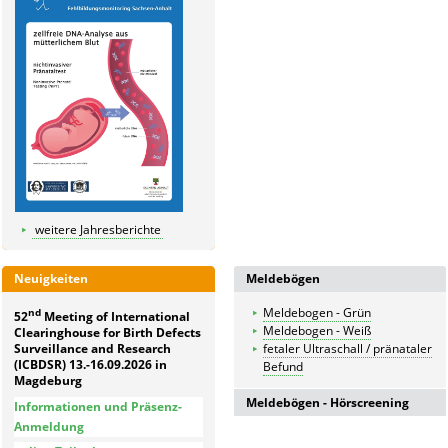
weitere Jahresberichte
Neuigkeiten
Meldebögen
Meldebogen - Grün
nd
52
Meeting of International
Meldebogen - Weiß
Clearinghouse for Birth Defects
Surveillance and Research
fetaler Ultraschall / pränataler
(ICBDSR) 13.-16.09.2026 in
Befund
Magdeburg
Meldebögen - Hörscreening
Informationen und Präsenz-
Anmeldung
Meldebogen für in der