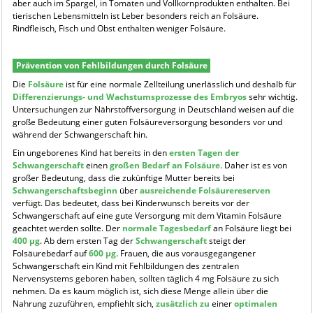
aber auch im Spargel, in Tomaten und Vollkornprodukten enthalten. Bei
tierischen Lebensmitteln ist Leber besonders reich an Folsäure.
Rindfleisch, Fisch und Obst enthalten weniger Folsäure.
Prävention von Fehlbildungen durch Folsäure
Die
Folsäure
ist für eine normale Zellteilung unerlässlich und deshalb für
Differenzierungs- und Wachstumsprozesse des Embryos
sehr wichtig.
Untersuchungen zur Nährstoffversorgung in Deutschland weisen auf die
große Bedeutung einer guten Folsäureversorgung besonders vor und
während der Schwangerschaft hin.
Ein ungeborenes Kind hat bereits in den
ersten Tagen der
Schwangerschaft
einen
großen Bedarf an Folsäure
. Daher ist es von
großer Bedeutung, dass die zukünftige Mutter bereits bei
Schwangerschaftsbeginn
über
ausreichende Folsäurereserven
verfügt. Das bedeutet, dass bei Kinderwunsch bereits vor der
Schwangerschaft auf eine gute Versorgung mit dem Vitamin Folsäure
geachtet werden sollte. Der
normale Tagesbedarf
an Folsäure liegt bei
400 µg
. Ab dem ersten Tag der
Schwangerschaft
steigt der
Folsäurebedarf auf
600 µg
. Frauen, die aus vorausgegangener
Schwangerschaft ein Kind mit Fehlbildungen des zentralen
Nervensystems geboren haben, sollten täglich 4 mg Folsäure zu sich
nehmen. Da es kaum möglich ist, sich diese Menge allein über die
Nahrung zuzuführen, empfiehlt sich,
zusätzlich zu
einer
optimalen