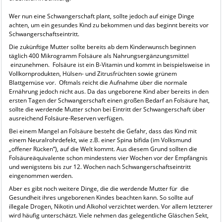
Wer nun eine Schwangerschaft plant, sollte jedoch auf einige Dinge
achten, um ein gesundes Kind zu bekommen und das beginnt bereits vor
Schwangerschaftseintritt.
Die zukünftige Mutter sollte bereits ab dem Kinderwunsch beginnen
täglich 400 Mikrogramm Folsäure als Nahrungsergänzungsmittel
einzunehmen. Folsäure ist ein B-Vitamin und kommt in beispielsweise in
Vollkornprodukten, Hülsen- und Zitrusfrüchten sowie grünem
Blattgemüse vor. Oftmals reicht die Aufnahme über die normale
Ernährung jedoch nicht aus. Da das ungeborene Kind aber bereits in den
ersten Tagen der Schwangerschaft einen großen Bedarf an Folsäure hat,
sollte die werdende Mutter schon bei Eintritt der Schwangerschaft über
ausreichend Folsäure-Reserven verfügen.
Bei einem Mangel an Folsäure besteht die Gefahr, dass das Kind mit
einem Neuralrohrdefekt, wie z.B. einer Spina bifida (im Volksmund
„offener Rücken“), auf die Welt kommt. Aus diesem Grund sollten die
Folsäureäquivalente schon mindestens vier Wochen vor der Empfängnis
und wenigstens bis zur 12. Wochen nach Schwangerschaftseintritt
eingenommen werden.
Aber es gibt noch weitere Dinge, die die werdende Mutter für die
Gesundheit ihres ungeborenen Kindes beachten kann. So sollte auf
illegale Drogen, Nikotin und Alkohol verzichtet werden. Vor allem letzterer
wird häufig unterschätzt. Viele nehmen das gelegentliche Gläschen Sekt,