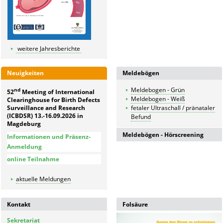
weitere Jahresberichte
Neuigkeiten
Meldebögen
Meldebogen - Grün
nd
52
Meeting of International
Meldebogen - Weiß
Clearinghouse for Birth Defects
Surveillance and Research
fetaler Ultraschall / pränataler
(ICBDSR) 13.-16.09.2026 in
Befund
Magdeburg
Meldebögen - Hörscreening
Informationen und Präsenz-
Anmeldung
Meldebogen für in der
online Teilnahme
Geburtsklinik untersuchte
Kinder
aktuelle Meldungen
Meldebogen
Kontrolldiagnostik bei
auffälligen Kindern
Kontakt
Folsäure
Meldebogen für nicht in der
Geburtsklinik untersuchte
Sekretariat