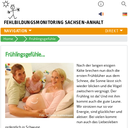
FEHLBILDUNGSMONITORING
SACHSEN-ANHALT
FEHLBILDUNGSMONITORING
Home
Projekte
Frühlingsgefühle
HÖRSCREENING
PROJEKTE
Frühlingsgefühle...
ÜBER UNS
Nach der langen eisigen
PUBLIKATIONEN
Kälte brechen nun doch die
ersten Frühblüher aus dem
Schnee, die Sonne lässt sich
wieder blicken und die Vögel
zwitschern vergnügt. Der
Frühling ist da! Und mit ihm
kommt auch die gute Laune.
Wir strotzen nur so vor
Energie, sind glücklicher und
aktiver. Bei vielen kommt
nun auch das Liebesleben
ordentlich in Schwung.