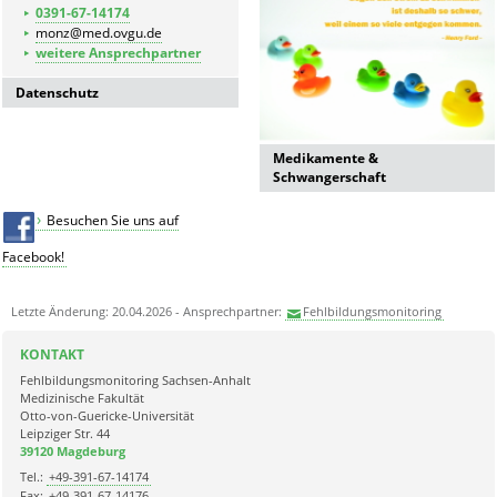
Kinder
0391-67-14174
monz@med.ovgu.de
weitere Ansprechpartner
Datenschutz
Datenschutzerklärung der
Universitätsmedizin Magdeburg
Medikamente &
Schwangerschaft
Besuchen Sie uns auf
Facebook!
Letzte Änderung: 20.04.2026 - Ansprechpartner:
Fehlbildungsmonitoring
KONTAKT
Fehlbildungsmonitoring Sachsen-Anhalt
Medizinische Fakultät
Otto-von-Guericke-Universität
Leipziger Str. 44
39120 Magdeburg
Tel.:
+49-391-67-14174
Fax:
+49-391-67-14176